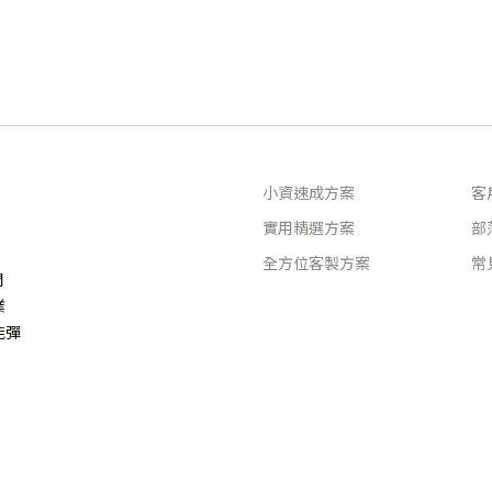
小資速成方案
客
實用精選方案
部
全方位客製方案
常
問
業
能彈