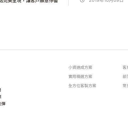
2019年10月09日
站完美呈現，讓客戶願意停留
小資速成方案
客
實用精選方案
部
全方位客製方案
常
問
業
能彈