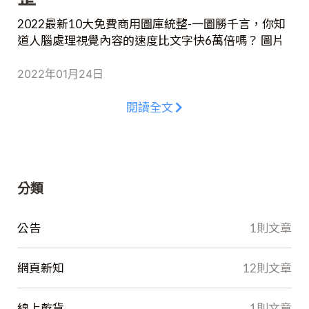
2022最新10大免費商用圖庫統整-一圖勝千言，你知
道人腦處理視覺內容的速度比文字快6萬倍嗎？ 圖片
在網站或行銷的使用上非常廣泛，究竟如何合法使用
圖片才是正確的呢？Quarter 整理出2022年最新十大
2022年01月24日
免費商用圖庫及使用注意事項，一起來一探究竟吧！
閱讀全文
分類
公告
1則文章
網頁新知
12則文章
線上乾貨
1則文章