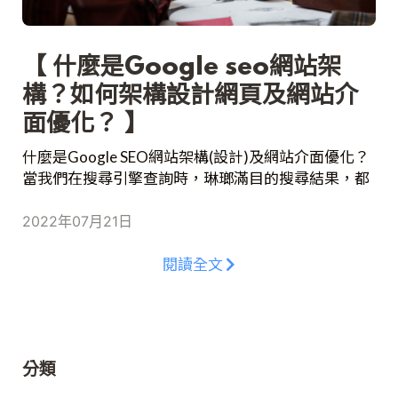
【 什麼是Google seo網站架
構？如何架構設計網頁及網站介
面優化？ 】
什麼是Google SEO網站架構(設計)及網站介面優化？
當我們在搜尋引擎查詢時，琳瑯滿目的搜尋結果，都
是透過網站的排名結果而定。而SEO也變得更加重
要，SEO是一連串改善網站自然排名的工作，簡稱搜
2022年07月21日
尋引擎優化(Search Engine Optimization)，當我們製
作的網站越符合SEO的所制定的規則，又或是更加受
閱讀全文
到使用者的喜愛，網站設計排名也會相對提升，同時
也越能讓其他的使用者看到並且點擊。
分類