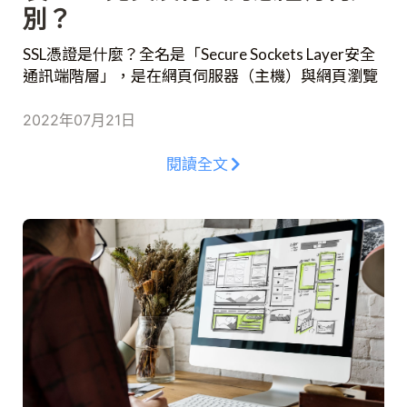
別？
SSL憑證是什麼？全名是「Secure Sockets Layer安全
通訊端階層」，是在網頁伺服器（主機）與網頁瀏覽
器（客戶端）之間建立一個密碼連結的標準規範，用
來保護線上交易或是顧客資訊的安全。SSL憑證主要
2022年07月21日
用於網站的安全傳輸協定，在Web廣泛的被應用，也
會影響到Google SEO的排名，SSL憑證是如何運作及
閱讀全文
購買安裝，要選擇免費或付費版呢？讓我們看下去。