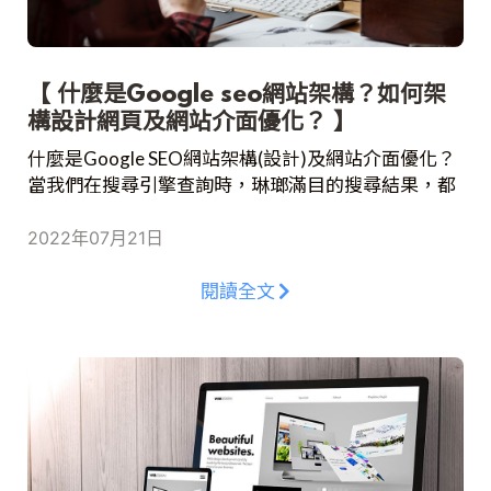
【 什麼是Google seo網站架構？如何架
構設計網頁及網站介面優化？ 】
什麼是Google SEO網站架構(設計)及網站介面優化？
當我們在搜尋引擎查詢時，琳瑯滿目的搜尋結果，都
是透過網站的排名結果而定。而SEO也變得更加重
要，SEO是一連串改善網站自然排名的工作，簡稱搜
2022年07月21日
尋引擎優化(Search Engine Optimization)，當我們製
作的網站越符合SEO的所制定的規則，又或是更加受
閱讀全文
到使用者的喜愛，網站設計排名也會相對提升，同時
也越能讓其他的使用者看到並且點擊。