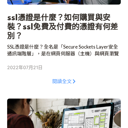
ssl憑證是什麼？如何購買與安
裝？ssl免費及付費的憑證有何差
別？
SSL憑證是什麼？全名是「Secure Sockets Layer安全
通訊端階層」，是在網頁伺服器（主機）與網頁瀏覽
器（客戶端）之間建立一個密碼連結的標準規範，用
來保護線上交易或是顧客資訊的安全。SSL憑證主要
2022年07月21日
用於網站的安全傳輸協定，在Web廣泛的被應用，也
會影響到Google SEO的排名，SSL憑證是如何運作及
閱讀全文
購買安裝，要選擇免費或付費版呢？讓我們看下去。