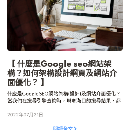
【 什麼是Google seo網站架
構？如何架構設計網頁及網站介
面優化？ 】
什麼是Google SEO網站架構(設計)及網站介面優化？
當我們在搜尋引擎查詢時，琳瑯滿目的搜尋結果，都
是透過網站的排名結果而定。而SEO也變得更加重
要，SEO是一連串改善網站自然排名的工作，簡稱搜
2022年07月21日
尋引擎優化(Search Engine Optimization)，當我們製
作的網站越符合SEO的所制定的規則，又或是更加受
閱讀全文