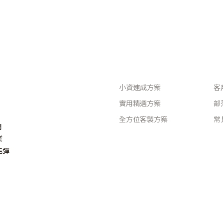
小資速成方案
客
實用精選方案
部
全方位客製方案
常
問
業
能彈