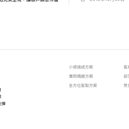
小資速成方案
客
實用精選方案
部
全方位客製方案
常
問
業
能彈