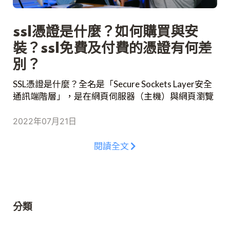
ssl憑證是什麼？如何購買與安
裝？ssl免費及付費的憑證有何差
別？
SSL憑證是什麼？全名是「Secure Sockets Layer安全
通訊端階層」，是在網頁伺服器（主機）與網頁瀏覽
器（客戶端）之間建立一個密碼連結的標準規範，用
來保護線上交易或是顧客資訊的安全。SSL憑證主要
2022年07月21日
用於網站的安全傳輸協定，在Web廣泛的被應用，也
會影響到Google SEO的排名，SSL憑證是如何運作及
閱讀全文
購買安裝，要選擇免費或付費版呢？讓我們看下去。
分類