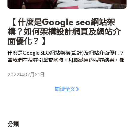
【 什麼是Google seo網站架
構？如何架構設計網頁及網站介
面優化？ 】
什麼是Google SEO網站架構(設計)及網站介面優化？
當我們在搜尋引擎查詢時，琳瑯滿目的搜尋結果，都
是透過網站的排名結果而定。而SEO也變得更加重
要，SEO是一連串改善網站自然排名的工作，簡稱搜
2022年07月21日
尋引擎優化(Search Engine Optimization)，當我們製
作的網站越符合SEO的所制定的規則，又或是更加受
閱讀全文
到使用者的喜愛，網站設計排名也會相對提升，同時
也越能讓其他的使用者看到並且點擊。
分類